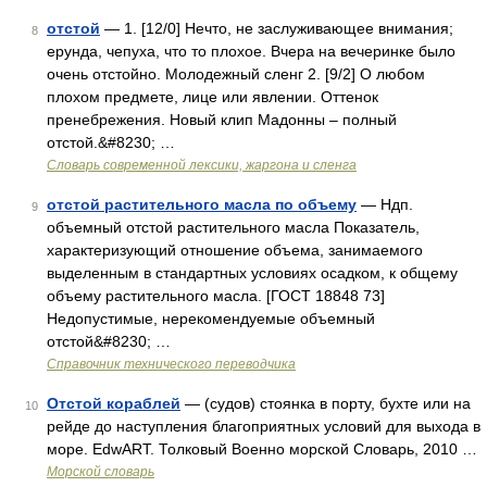
отстой
— 1. [12/0] Нечто, не заслуживающее внимания;
8
ерунда, чепуха, что то плохое. Вчера на вечеринке было
очень отстойно. Молодежный сленг 2. [9/2] О любом
плохом предмете, лице или явлении. Оттенок
пренебрежения. Новый клип Мадонны – полный
отстой.&#8230; …
Cловарь современной лексики, жаргона и сленга
отстой растительного масла по объему
— Ндп.
9
объемный отстой растительного масла Показатель,
характеризующий отношение объема, занимаемого
выделенным в стандартных условиях осадком, к общему
объему растительного масла. [ГОСТ 18848 73]
Недопустимые, нерекомендуемые объемный
отстой&#8230; …
Справочник технического переводчика
Отстой кораблей
— (судов) стоянка в порту, бухте или на
10
рейде до наступления благоприятных условий для выхода в
море. EdwART. Толковый Военно морской Словарь, 2010 …
Морской словарь