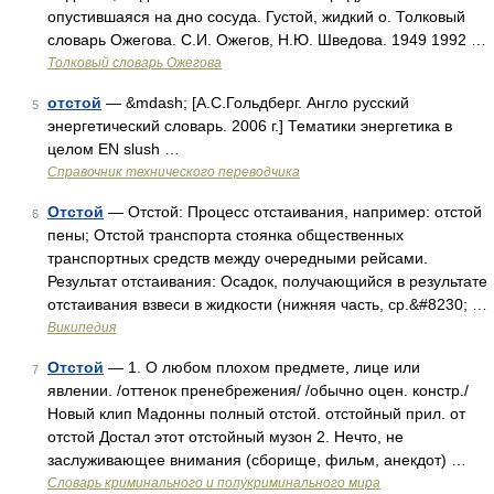
опустившаяся на дно сосуда. Густой, жидкий о. Толковый
словарь Ожегова. С.И. Ожегов, Н.Ю. Шведова. 1949 1992 …
Толковый словарь Ожегова
отстой
— &mdash; [А.С.Гольдберг. Англо русский
5
энергетический словарь. 2006 г.] Тематики энергетика в
целом EN slush …
Справочник технического переводчика
Отстой
— Отстой: Процесс отстаивания, например: отстой
6
пены; Отстой транспорта стоянка общественных
транспортных средств между очередными рейсами.
Результат отстаивания: Осадок, получающийся в результате
отстаивания взвеси в жидкости (нижняя часть, ср.&#8230; …
Википедия
Отстой
— 1. О любом плохом предмете, лице или
7
явлении. /оттенок пренебрежения/ /обычно оцен. констр./
Новый клип Мадонны полный отстой. отстойный прил. от
отстой Достал этот отстойный музон 2. Нечто, не
заслуживающее внимания (сборище, фильм, анекдот) …
Словарь криминального и полукриминального мира